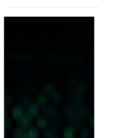
Prophet der Vernunft?“ Vernunft und
Religion sind gleichermaßen für den
Weltfrieden gefordert.