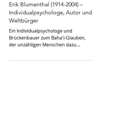
Stefan Blumenthal
4. Jan. 2025
6 Min. Lesezeit
Biographien
Erik Blumenthal (1914-2004) –
Individualpsychologe, Autor und
Weltbürger
Ein Individualpsychologe und
Brückenbauer zum Baha'i-Glauben,
der unzähligen Menschen dazu
verholfen hat, die Welt positiver zu
sehen.