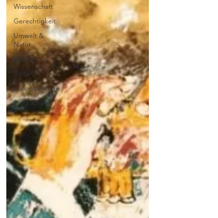
Wissenschaft
Gerechtigkeit
Umwelt &
Natur
Künste
Editorial
Dialogbeiträge
Biographien