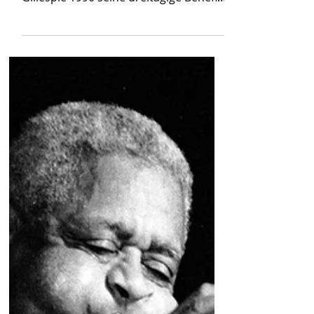
widmete der Jazztrompeter Dizzy
Gillespie 1990 seine dreitägige Benefiz-
Konzerttour Berlin-Moskau-Prag.