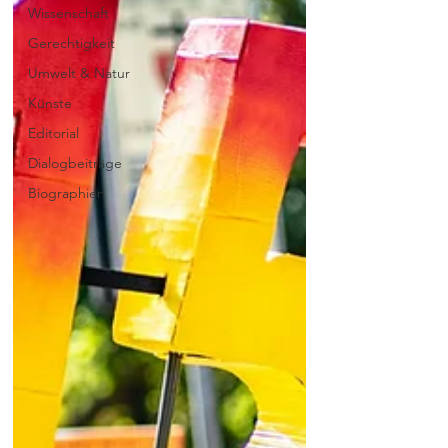
Wissenschaft
Gerechtigkeit
Umwelt & Natur
Künste
Editorial
Dialogbeiträge
Biographien