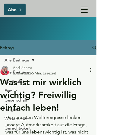
Abo
Beitrag
Alle Beiträge
Badi Shams
Alle Beiträge
2. Mai 2022
5 Min. Lesezeit
Was ist mir wirklich
Spiritualität
Familie
wichtig? Freiwillig
Gesellschaft
einfach leben!
Religion
Die jüngsten Weltereignisse lenken 
Wissenschaft
unsere Aufmerksamkeit auf die Frage, 
Gerechtigkeit
was für uns lebenswichtig ist, was nicht 