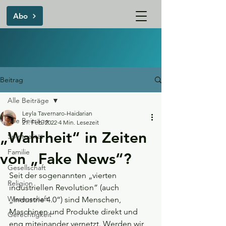
Abo
Beitrag
Alle Beiträge
Leyla Tavernaro-Haidarian
Alle Beiträge
21. Feb. 2022
4 Min. Lesezeit
„Wahrheit“ in Zeiten
Spiritualität
Familie
von „Fake News“?
Gesellschaft
Seit der sogenannten „vierten 
Religion
industriellen Revolution” (auch 
Wissenschaft
„Industrie 4.0“) sind Menschen, 
Maschinen und Produkte direkt und 
Gerechtigkeit
eng miteinander vernetzt. Werden wir 