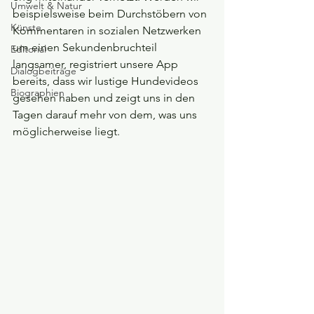
Umwelt & Natur
beispielsweise beim Durchstöbern von 
Künste
Kommentaren in sozialen Netzwerken 
um einen Sekundenbruchteil 
Editorial
langsamer, registriert unsere App 
Dialogbeiträge
bereits, dass wir lustige Hundevideos 
Biographien
gesehen haben und zeigt uns in den 
Tagen darauf mehr von dem, was uns 
möglicherweise liegt. 