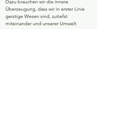
Dazu brauchen wir die innere 
Überzeugung, dass wir in erster Linie 
geistige Wesen sind, zutiefst 
miteinander und unserer Umwelt 
verbunden:
Eure Seelen sind wie Wogen auf 
dem Meer des Geistes. Obwohl 
jeder einzelne eine gesonderte Welle 
ist, so ist das Meer doch eines. Alle 
sind in Gott verbunden.
Abdu'l-Baha, Ansprachen in Paris
Solange […] materielle 
Errungenschaften, 
naturwissenschaftliche Kenntnisse 
und menschliche Tugenden noch 
nicht durch geistige 