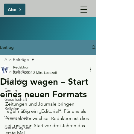
Abo
Beitrag
Alle Beiträge
Redaktion
Alle Beiträge
20. Juli 2024
2 Min. Lesezeit
Dialog wagen – Start
Spiritualität
Familie
eines neuen Formats
Gesellschaft
Zeitungen und Journale bringen 
Religion
regelmäßig ein „Editorial“. Für uns als 
Wissenschaft
Perspektivenwechsel-Redaktion ist dies 
seit unserem Start vor drei Jahren das 
Gerechtigkeit
erste Mal. 